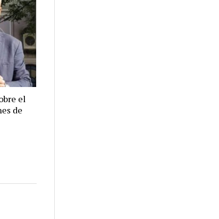
obre el
nes de