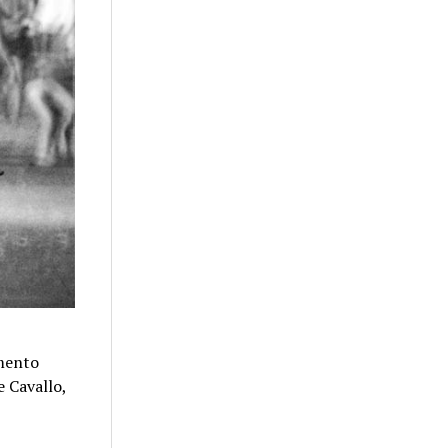
omento
 Cavallo,