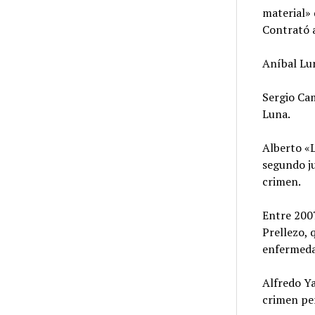
material» 
Contrató 
Aníbal Lu
Sergio Cam
Luna.
Alberto «
segundo ju
crimen.
Entre 2007
Prellezo,
enfermeda
Alfredo Ya
crimen per