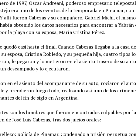
enero de 1997, Oscar Andreani, poderoso empresario teleposta
estejo era uno de los eventos de la temporada en Pinamar, con
 Y allí fueron Cabezas y su compañero, Gabriel Michi, el mism
 había obtenido los datos necesarios para encontrar a Yabrán
or la playa con su esposa, María Cristina Pérez.
se quedó casi hasta el final. Cuando Cabezas llegaba a la casa d
su esposa, Cristina Robledo, y su pequeña hija, cuatro tipos lo
ron, le pegaron y lo metieron en el asiento trasero de su auto
 un descampado y lo ejecutaron.
on en el asiento del acompañante de su auto, rociaron el aut
le y prendieron fuego todo, realizando así uno de los crímen
ntes del fin de siglo en Argentina.
ntes son los hombres que fueron encontrados culpables por la 
en de José Luis Cabezas, tras dos juicios orales:
rellezo: policía de Pinamar. Condenado a prisión perpetua co