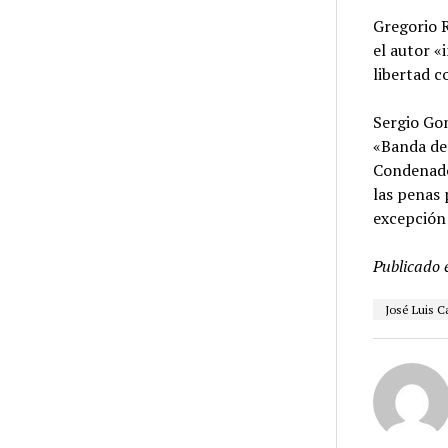
Gregorio R
el autor «
libertad c
Sergio Gon
«Banda de 
Condenados
las penas 
excepción 
Publicado 
José Luis 