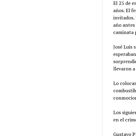
El 25 de 
años. El f
invitados.
año antes
caminata p
José Luis 
esperaban 
sorprendie
llevaron a
Lo colocar
combustib
conmociona
Los siguie
en el crim
Gustavo P