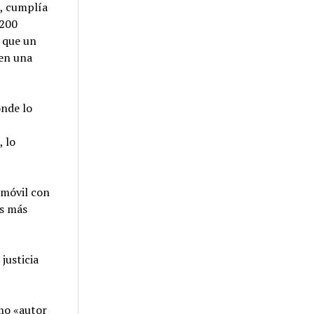
l, cumplía
 200
o que un
 en una
onde lo
, lo
omóvil con
es más
justicia
mo «autor