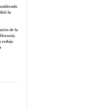
onsiderado
ibió la
ntes de la
 Hornos).
s redujo
a