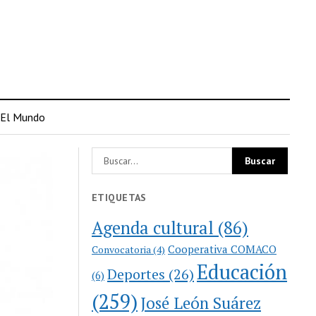
El Mundo
ETIQUETAS
Agenda cultural
(86)
Cooperativa COMACO
Convocatoria
(4)
Educación
Deportes
(26)
(6)
(259)
José León Suárez