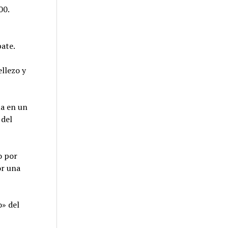
00.
bate.
llezo y
ua en un
 del
o por
or una
o» del