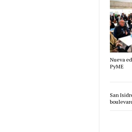
Nueva ed
PyME
San Isid
bouleva