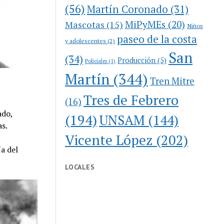
(56)
Martín Coronado
(31)
MiPyMEs
(20)
Mascotas
(15)
Niños
paseo de la costa
y adolescentes
(2)
San
(34)
Producción
(5)
Policiales
(1)
Martín
(344)
Tren Mitre
Tres de Febrero
(16)
ado,
(194)
UNSAM
(144)
as.
Vicente López
(202)
a del
LOCALES