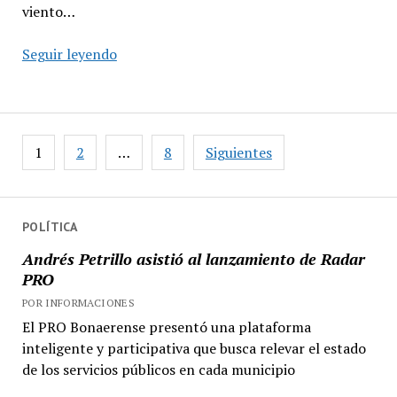
viento…
“Vientos
Seguir leyendo
en
concierto”
y
toda
Paginación
1
2
…
8
Siguientes
la
de
Agenda
entradas
3F
POLÍTICA
Andrés Petrillo asistió al lanzamiento de Radar
PRO
POR INFORMACIONES
El PRO Bonaerense presentó una plataforma
inteligente y participativa que busca relevar el estado
de los servicios públicos en cada municipio