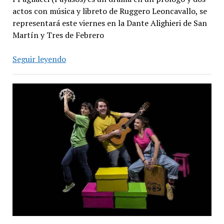
actos con música y libreto de Ruggero Leoncavallo, se
representará este viernes en la Dante Alighieri de San
Martín y Tres de Febrero
Ópera
Seguir leyendo
I
Pagliacci
en
la
Dante
Alghieri