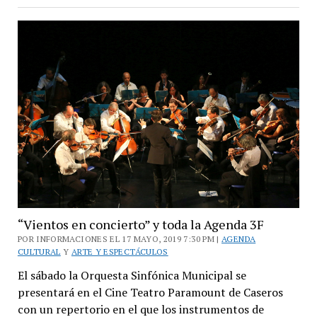
de
Lunfardo
en
el
Círculo
de
Periodistas
“Vientos en concierto” y toda la Agenda 3F
POR INFORMACIONES EL 17 MAYO, 2019 7:30 PM |
AGENDA
CULTURAL
Y
ARTE Y ESPECTÁCULOS
El sábado la Orquesta Sinfónica Municipal se
presentará en el Cine Teatro Paramount de Caseros
con un repertorio en el que los instrumentos de