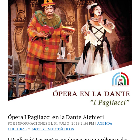
plaza
central
Ópera I Pagliacci en la Dante Alghieri
POR INFORMACIONES EL 31 JULIO, 2019 2:54 PM |
AGENDA
CULTURAL
Y
ARTE Y ESPECTÁCULOS
I Pagliacci (Payasos) es un drama en un prólogo y dos