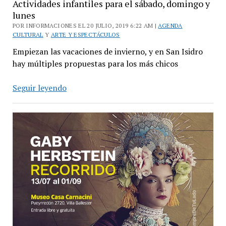
Actividades infantiles para el sábado, domingo y
lunes
POR INFORMACIONES EL 20 JULIO, 2019 6:22 AM |
AGENDA
CULTURAL
Y
ARTE Y ESPECTÁCULOS
Empiezan las vacaciones de invierno, y en San Isidro
hay múltiples propuestas para los más chicos
Actividades
Seguir leyendo
infantiles
para
el
sábado,
domingo
y
lunes