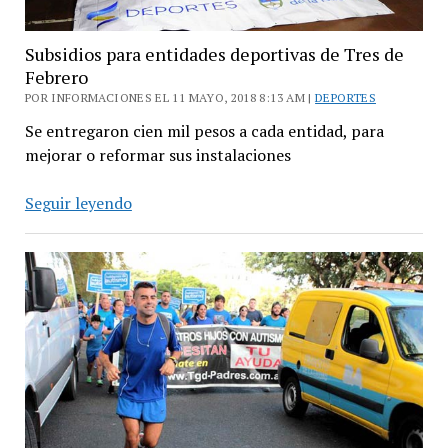
Subsidios para entidades deportivas de Tres de
Febrero
POR INFORMACIONES EL 11 MAYO, 2018 8:13 AM |
DEPORTES
Se entregaron cien mil pesos a cada entidad, para
mejorar o reformar sus instalaciones
Subsidios
Seguir leyendo
para
entidades
deportivas
de
Tres
de
Febrero