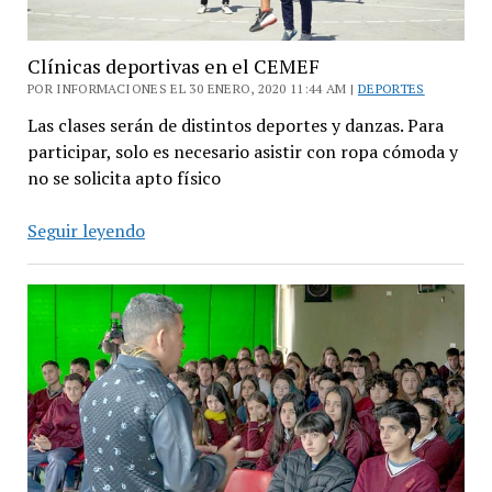
Clínicas deportivas en el CEMEF
POR INFORMACIONES EL 30 ENERO, 2020 11:44 AM |
DEPORTES
Las clases serán de distintos deportes y danzas. Para
participar, solo es necesario asistir con ropa cómoda y
no se solicita apto físico
Clínicas
Seguir leyendo
deportivas
en
el
CEMEF