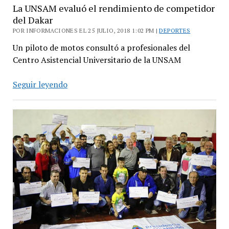
la
La UNSAM evaluó el rendimiento de competidor
formación
del Dakar
académica
POR INFORMACIONES EL 25 JULIO, 2018 1:02 PM |
DEPORTES
en
Un piloto de motos consultó a profesionales del
deportistas
Centro Asistencial Universitario de la UNSAM
La
Seguir leyendo
UNSAM
evaluó
el
rendimiento
de
competidor
del
Dakar