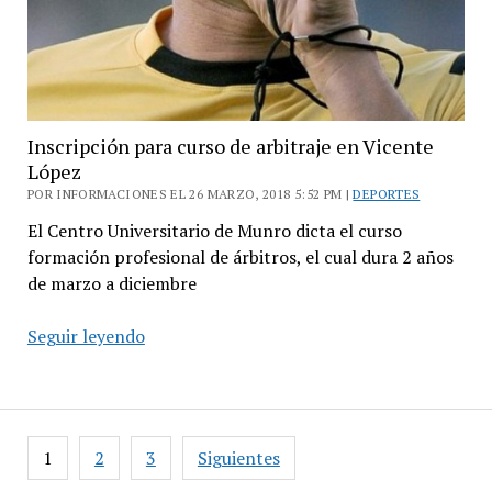
local
Inscripción para curso de arbitraje en Vicente
López
POR INFORMACIONES EL 26 MARZO, 2018 5:52 PM |
DEPORTES
El Centro Universitario de Munro dicta el curso
formación profesional de árbitros, el cual dura 2 años
de marzo a diciembre
Inscripción
Seguir leyendo
para
curso
de
arbitraje
Paginación
1
2
3
Siguientes
en
de