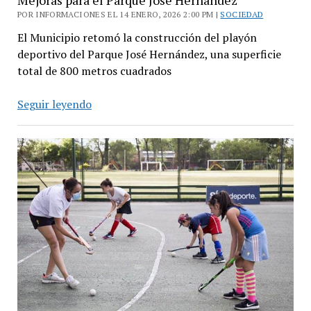
POR INFORMACIONES EL 14 ENERO, 2026 2:00 PM |
SOCIEDAD
El Municipio retomó la construcción del playón
deportivo del Parque José Hernández, una superficie
total de 800 metros cuadrados
Mejoras
Seguir leyendo
para
el
Parque
José
Hernández