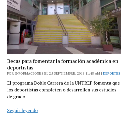
Municipal
Peretz
abre
su
pileta
Becas para fomentar la formación académica en
deportistas
POR INFORMACIONES EL 25 SEPTIEMBRE, 2018 11:48 AM |
DEPORTES
El programa Doble Carrera de la UNTREF fomenta que
los deportistas completen o desarrollen sus estudios
de grado
Becas
Seguir leyendo
para
fomentar