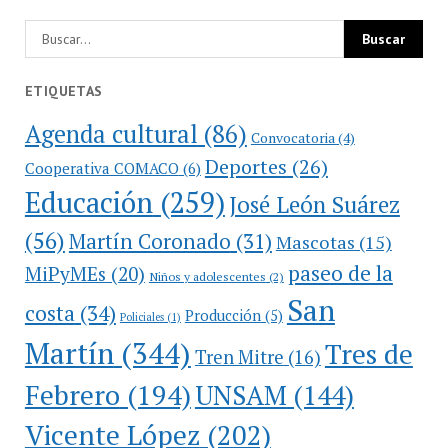
ETIQUETAS
Agenda cultural
(86)
Convocatoria
(4)
Deportes
(26)
Cooperativa COMACO
(6)
Educación
(259)
José León Suárez
(56)
Martín Coronado
(31)
Mascotas
(15)
paseo de la
MiPyMEs
(20)
Niños y adolescentes
(2)
San
costa
(34)
Producción
(5)
Policiales
(1)
Martín
(344)
Tres de
Tren Mitre
(16)
Febrero
(194)
UNSAM
(144)
Vicente López
(202)