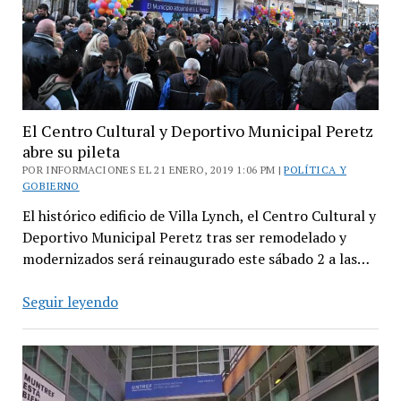
El Centro Cultural y Deportivo Municipal Peretz
abre su pileta
POR INFORMACIONES EL 21 ENERO, 2019 1:06 PM |
POLÍTICA Y
GOBIERNO
El histórico edificio de Villa Lynch, el Centro Cultural y
Deportivo Municipal Peretz tras ser remodelado y
modernizados será reinaugurado este sábado 2 a las…
El
Seguir leyendo
Centro
Cultural
y
Deportivo