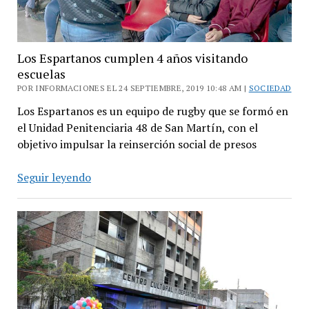
Los Espartanos cumplen 4 años visitando
escuelas
POR INFORMACIONES EL 24 SEPTIEMBRE, 2019 10:48 AM |
SOCIEDAD
Los Espartanos es un equipo de rugby que se formó en
el Unidad Penitenciaria 48 de San Martín, con el
objetivo impulsar la reinserción social de presos
Los
Seguir leyendo
Espartanos
cumplen
4
años
visitando
escuelas