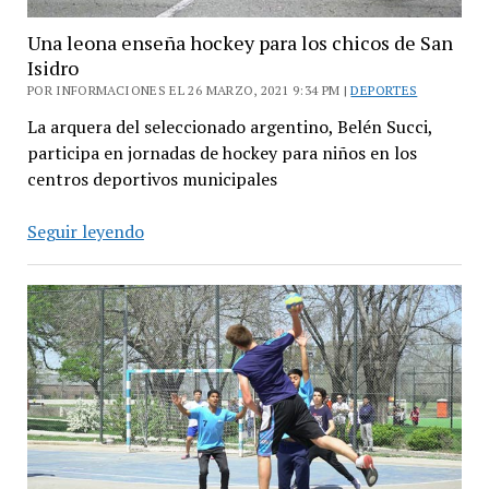
Una leona enseña hockey para los chicos de San
Isidro
POR INFORMACIONES EL 26 MARZO, 2021 9:34 PM |
DEPORTES
La arquera del seleccionado argentino, Belén Succi,
participa en jornadas de hockey para niños en los
centros deportivos municipales
Una
Seguir leyendo
leona
enseña
hockey
para
los
chicos
de
San
Isidro