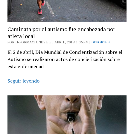
Caminata por el autismo fue encabezada por
atleta local
POR INFORMACIONES EL 5 ABRIL, 2018 3:06 PM |
DEPORTES
El 2 de abril, Día Mundial de Concientización sobre el
Autismo se realizaron actos de concietización sobre
esta enfermedad
Caminata
Seguir leyendo
por
el
autismo
fue
encabezada
por
atleta