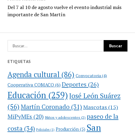
Del 7 al 10 de agosto vuelve el evento industrial más
importante de San Martín
ETIQUETAS
Agenda cultural
(86)
Convocatoria
(4)
Deportes
(26)
Cooperativa COMACO
(6)
Educación
(259)
José León Suárez
(56)
Martín Coronado
(31)
Mascotas
(15)
paseo de la
MiPyMEs
(20)
Niños y adolescentes
(2)
San
costa
(34)
Producción
(5)
Policiales
(1)