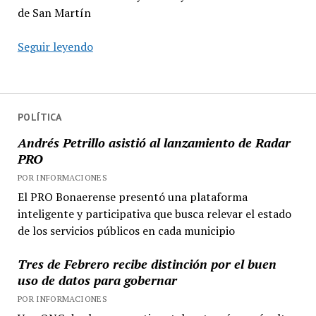
de San Martín
Rescatan
Seguir leyendo
a
recién
nacida
de
POLÍTICA
un
Andrés Petrillo asistió al lanzamiento de Radar
cesto
PRO
de
POR INFORMACIONES
basura
El PRO Bonaerense presentó una plataforma
inteligente y participativa que busca relevar el estado
de los servicios públicos en cada municipio
Tres de Febrero recibe distinción por el buen
uso de datos para gobernar
POR INFORMACIONES