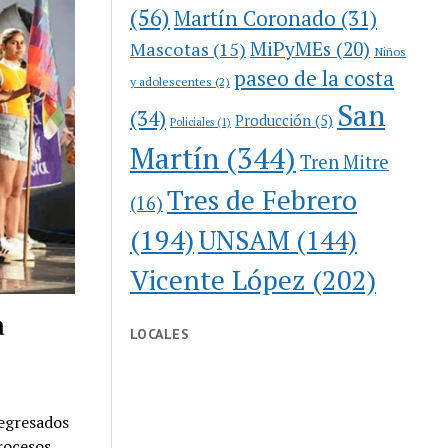
(56)
Martín Coronado
(31)
MiPyMEs
(20)
Mascotas
(15)
Niños
paseo de la costa
y adolescentes
(2)
San
(34)
Producción
(5)
Policiales
(1)
Martín
(344)
Tren Mitre
Tres de Febrero
(16)
(194)
UNSAM
(144)
Vicente López
(202)
a
LOCALES
 egresados
Procesos, …