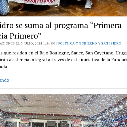
sidro se suma al programa “Primera
cia Primero”
CIONES EL 5 JULIO, 2024 1:54 PM |
POLÍTICA Y GOBIERNO
Y
SAN ISIDRO
as que residen en el Bajo Boulogne, Sauce, San Cayetano, Urug
irán asistencia integral a través de esta iniciativa de la Fundac
iola
San
yendo
Isidro
se
suma
al
programa
“Primera