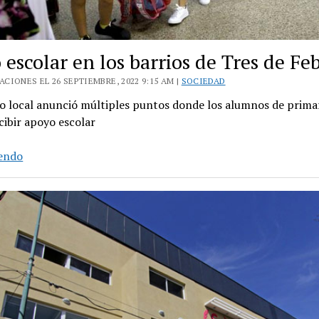
escolar en los barrios de Tres de Fe
CIONES EL 26 SEPTIEMBRE, 2022 9:15 AM |
SOCIEDAD
no local anunció múltiples puntos donde los alumnos de prima
ibir apoyo escolar
Apoyo
yendo
escolar
en
los
barrios
de
Tres
de
Febrero