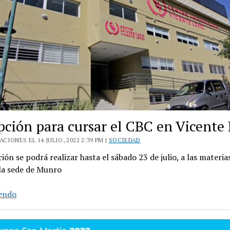
ipción para cursar el CBC en Vicente
CIONES EL 14 JULIO, 2022 2:39 PM |
SOCIEDAD
ción se podrá realizar hasta el sábado 23 de julio, a las materia
 la sede de Munro
Inscripción
yendo
para
cursar