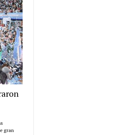
raron
as
te gran