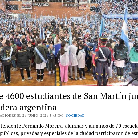
Infancia
Primero”
e 4600 estudiantes de San Martín ju
ndera argentina
CIONES EL 24 JUNIO, 2024 5:45 PM |
SOCIEDAD
intendente Fernando Moreira, alumnas y alumnos de 70 escuel
públicas, privadas y especiales de la ciudad participaron de es