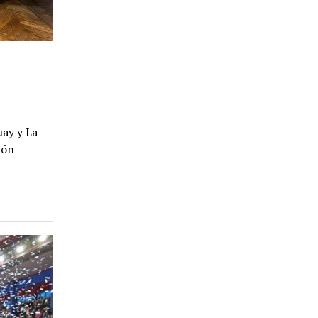
uay y La
ión