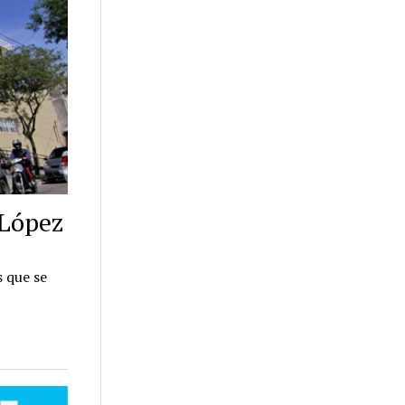
 López
s que se