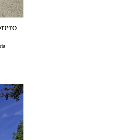
brero
ria