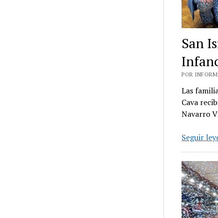
San I
Infan
POR INFORMA
Las famili
Cava recib
Navarro V
Seguir le