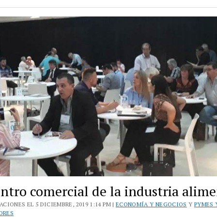
y
empresarios
PyMEs
celebraron
el
Día
de
la
Industria
ntro comercial de la industria alime
CIONES EL 5 DICIEMBRE, 2019 1:14 PM |
ECONOMÍA Y NEGOCIOS
Y
PYMES 
ORES