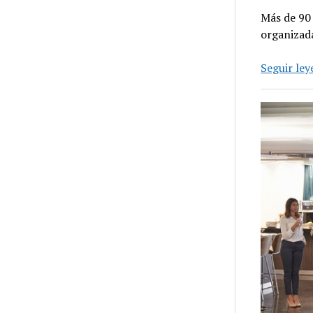
Más de 90
organizad
Seguir le