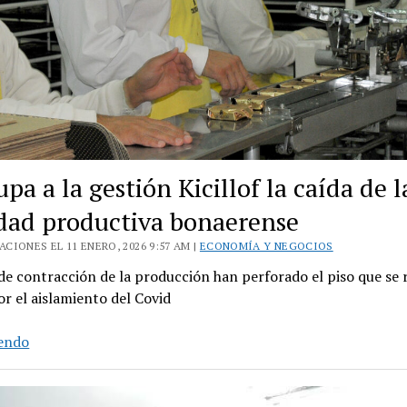
pa a la gestión Kicillof la caída de l
idad productiva bonaerense
CIONES EL 11 ENERO, 2026 9:57 AM |
ECONOMÍA Y NEGOCIOS
 de contracción de la producción han perforado el piso que se 
r el aislamiento del Covid
Preocupa
yendo
a
la
gestión