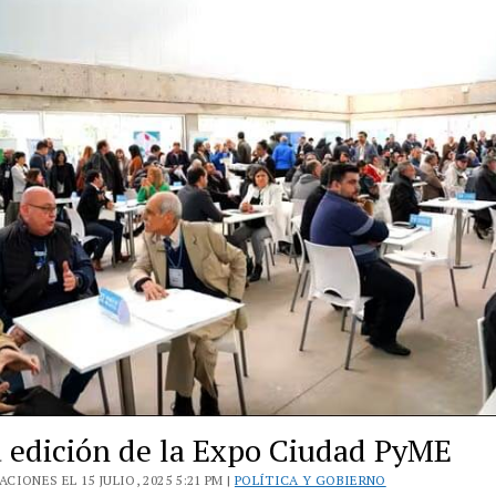
Kicillof
la
caída
de
la
actividad
productiva
bonaerense
 edición de la Expo Ciudad PyME
CIONES EL 15 JULIO, 2025 5:21 PM |
POLÍTICA Y GOBIERNO