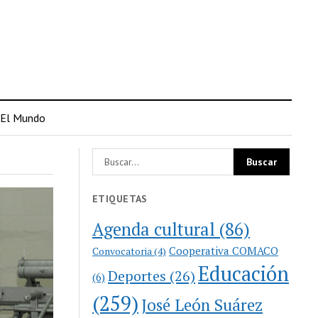
El Mundo
ETIQUETAS
Agenda cultural
(86)
Cooperativa COMACO
Convocatoria
(4)
Educación
Deportes
(26)
(6)
(259)
José León Suárez