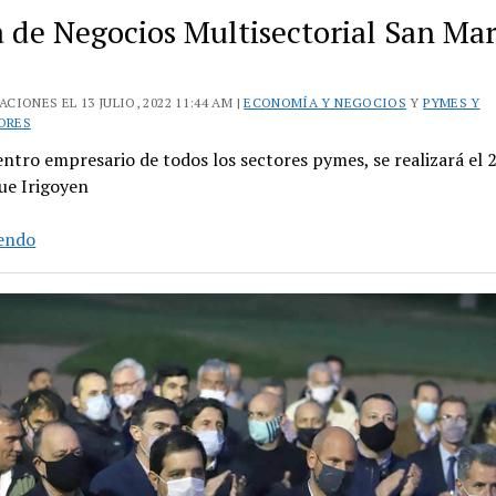
 de Negocios Multisectorial San Mar
CIONES EL 13 JULIO, 2022 11:44 AM |
ECONOMÍA Y NEGOCIOS
Y
PYMES Y
ORES
ntro empresario de todos los sectores pymes, se realizará el 2
ue Irigoyen
Ronda
yendo
de
Negocios
Multisectorial
San
Martín
2022