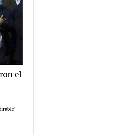
ron el
irable”