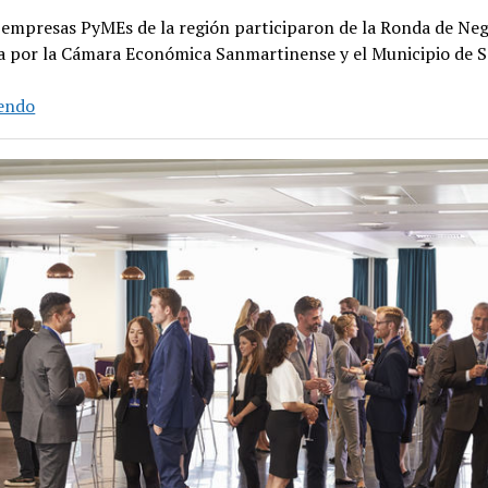
 empresas PyMEs de la región participaron de la Ronda de Ne
a por la Cámara Económica Sanmartinense y el Municipio de 
Encuentro
yendo
comercial
de
la
industria
alimenticia