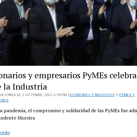
onarios y empresarios PyMEs celebra
 la Industria
CIONES EL 1 OCTUBRE, 2021 6:30 PM |
ECONOMÍA Y NEGOCIOS
Y
PYMES Y
ORES
a pandemia, el compromiso y solidaridad de las PyMEs fue adm
tendente Moreira
Funcionarios
yendo