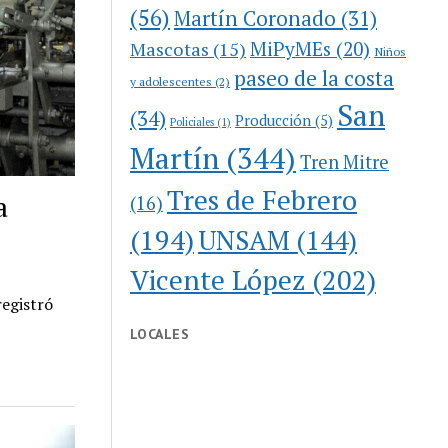
(56)
Martín Coronado
(31)
MiPyMEs
(20)
Mascotas
(15)
Niños
paseo de la costa
y adolescentes
(2)
San
(34)
Producción
(5)
Policiales
(1)
Martín
(344)
Tren Mitre
Tres de Febrero
a
(16)
(194)
UNSAM
(144)
Vicente López
(202)
registró
LOCALES