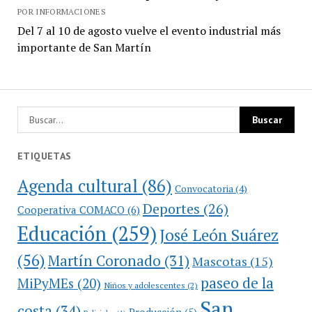
POR INFORMACIONES
Del 7 al 10 de agosto vuelve el evento industrial más
importante de San Martín
ETIQUETAS
Agenda cultural
(86)
Convocatoria
(4)
Deportes
(26)
Cooperativa COMACO
(6)
Educación
(259)
José León Suárez
(56)
Martín Coronado
(31)
Mascotas
(15)
paseo de la
MiPyMEs
(20)
Niños y adolescentes
(2)
San
costa
(34)