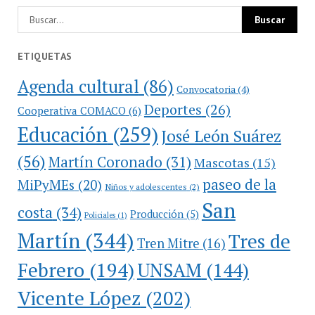
ETIQUETAS
Agenda cultural
(86)
Convocatoria
(4)
Deportes
(26)
Cooperativa COMACO
(6)
Educación
(259)
José León Suárez
(56)
Martín Coronado
(31)
Mascotas
(15)
paseo de la
MiPyMEs
(20)
Niños y adolescentes
(2)
San
costa
(34)
Producción
(5)
Policiales
(1)
Martín
(344)
Tres de
Tren Mitre
(16)
Febrero
(194)
UNSAM
(144)
Vicente López
(202)