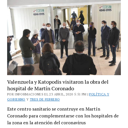
«no
tengo
odio,
sólo
busco
verdad
y
justicia»
Valenzuela y Katopodis visitaron la obra del
hospital de Martín Coronado
POR INFORMACIONES EL 23 ABRIL, 2020 5:51 PM |
POLÍTICA Y
GOBIERNO
Y
TRES DE FEBRERO
Este centro sanitario se construye en Martín
Coronado para complementarse con los hospitales de
la zona en la atención del coronavirus