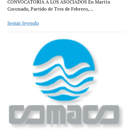
CONVOCATORIA A LOS ASOCIADOS En Martín
Coronado, Partido de Tres de Febrero,…
COMACO
Seguir leyendo
Convocatoria
2025
a
las
Asambleas
Electorales
de
Distritos