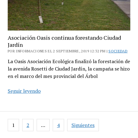
Asociación Oasis continua forestando Ciudad
Jardín
POR INFORMACIONES EL 2 SEPTIEMBRE, 2019 12:32 PM |
SOCIEDAD
La Oasis Asociación Ecológica finalizó la forestación de
la avenida Rosetti de Ciudad Jardín, la campaña se hizo
en el marco del mes provincial del Árbol
Asociación
Seguir leyendo
Oasis
continua
forestando
Ciudad
Paginación
1
2
…
4
Siguientes
Jardín
de
entradas