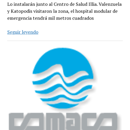
Lo instalarán junto al Centro de Salud Illia. Valenzuela
y Katopodis visitaron la zona, el hospital modular de
emergencia tendrá mil metros cuadrados
Un
Seguir leyendo
hospital
modular
de
emergencia
estará
en
Martín
Coronado