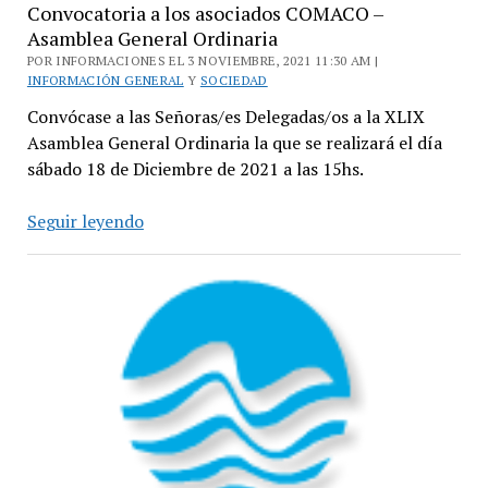
Convocatoria a los asociados COMACO –
Asamblea General Ordinaria
POR INFORMACIONES EL 3 NOVIEMBRE, 2021 11:30 AM |
INFORMACIÓN GENERAL
Y
SOCIEDAD
Convócase a las Señoras/es Delegadas/os a la XLIX
Asamblea General Ordinaria la que se realizará el día
sábado 18 de Diciembre de 2021 a las 15hs.
Convocatoria
Seguir leyendo
a
los
asociados
COMACO
–
Asamblea
General
Ordinaria