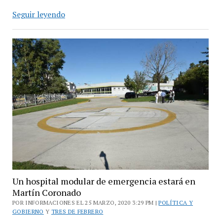
Valenzuela
Seguir leyendo
y
Katopodis
visitaron
la
obra
del
hospital
de
Martín
Coronado
Un hospital modular de emergencia estará en
Martín Coronado
POR INFORMACIONES EL 25 MARZO, 2020 3:29 PM |
POLÍTICA Y
GOBIERNO
Y
TRES DE FEBRERO