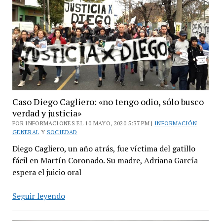
Martín
Coronado
Caso Diego Cagliero: «no tengo odio, sólo busco
verdad y justicia»
POR INFORMACIONES EL 10 MAYO, 2020 5:37 PM |
INFORMACIÓN
GENERAL
Y
SOCIEDAD
Diego Cagliero, un año atrás, fue víctima del gatillo
fácil en Martín Coronado. Su madre, Adriana García
espera el juicio oral
Caso
Seguir leyendo
Diego
Cagliero: