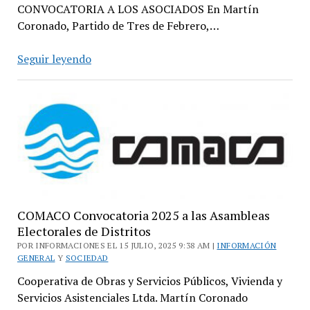
CONVOCATORIA A LOS ASOCIADOS En Martín
Coronado, Partido de Tres de Febrero,…
COMACO:
Seguir leyendo
Convocatoria
2026
a
las
Asambleas
Electorales
de
Distritos
COMACO Convocatoria 2025 a las Asambleas
Electorales de Distritos
POR INFORMACIONES EL 15 JULIO, 2025 9:38 AM |
INFORMACIÓN
GENERAL
Y
SOCIEDAD
Cooperativa de Obras y Servicios Públicos, Vivienda y
Servicios Asistenciales Ltda. Martín Coronado