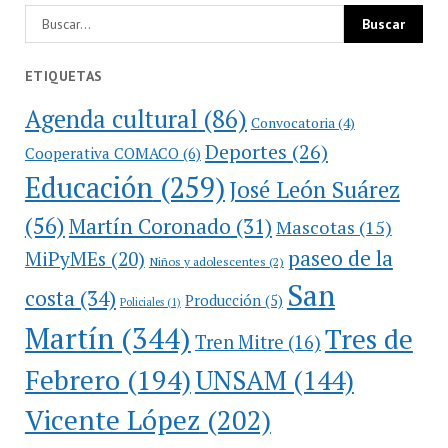
ETIQUETAS
Agenda cultural
(86)
Convocatoria
(4)
Deportes
(26)
Cooperativa COMACO
(6)
Educación
(259)
José León Suárez
(56)
Martín Coronado
(31)
Mascotas
(15)
paseo de la
MiPyMEs
(20)
Niños y adolescentes
(2)
San
costa
(34)
Producción
(5)
Policiales
(1)
Martín
(344)
Tres de
Tren Mitre
(16)
Febrero
(194)
UNSAM
(144)
Vicente López
(202)