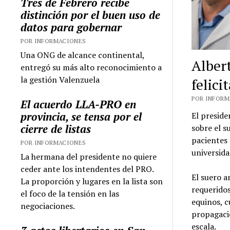
Tres de Febrero recibe
distinción por el buen uso de
datos para gobernar
POR INFORMACIONES
Una ONG de alcance continental,
Alber
entregó su más alto reconocimiento a
la gestión Valenzuela
felici
POR INFORMA
El acuerdo LLA-PRO en
provincia, se tensa por el
El preside
cierre de listas
sobre el s
pacientes 
POR INFORMACIONES
universida
La hermana del presidente no quiere
ceder ante los intendentes del PRO.
El suero a
La proporción y lugares en la lista son
requerido
el foco de la tensión en las
equinos, c
negociaciones.
propagació
escala.