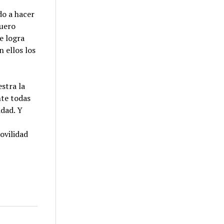
do a hacer
suero
e logra
 ellos los
stra la
nte todas
idad. Y
ovilidad