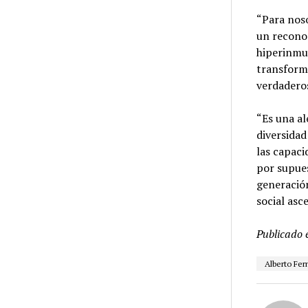
“Para noso
un reconoc
hiperinmun
transforma
verdaderos
“Es una al
diversidad
las capaci
por supue
generación
social asc
Publicado 
Alberto Fe