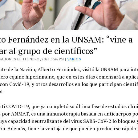
to Fernández en la UNSAM: “vine a
tar al grupo de científicos”
CIONES EL 11 ENERO, 2021 5:44 PM |
VARIOS
nte de la Nación, Alberto Fernández, visitó la UNSAM para int
uero equino hiperinmune, que en estos días comenzará a aplic
con Covid-19, y otros desarrollos en los que participan científ
d.
nti COVID-19, que ya completó su última fase de estudios clín
s por ANMAT, es una inmunoterapia basada en anticuerpos po
uya capacidad neutralizante del virus SARS-CoV-2 lo bloquea y
n. Además, tiene la ventaja de que pueden producirse rápido 