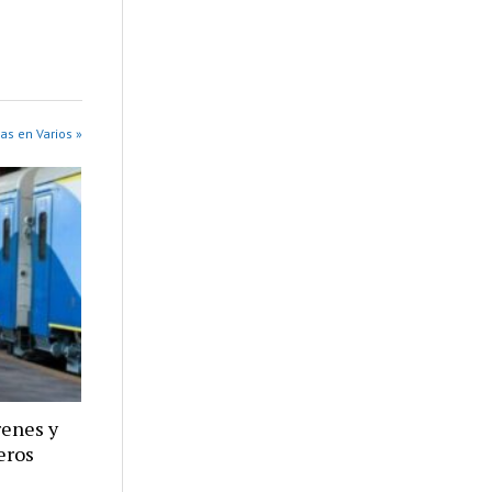
as en Varios »
renes y
eros