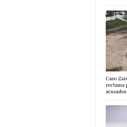
Caso Zair
reclama p
acusados