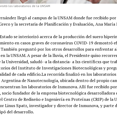
 visitó los laboratorios de la UNSAM
ernández llegó al campus de la UNSAM donde fue recibido por 
Greco y la secretaria de Planificación y Evaluación, Ana María L
l Estado se interiorizó acerca de la producción del suero hiper
amiento en casos graves de coronavirus COVID-19 demostró ef
. También preguntó por los otros desarrollos para enfrentar 
 en la UNSAM. A pesar de la lluvia, el Presidente quiso recorrer
la Universidad, saludó -a la distancia- a lxs científicxs que tr
torios del Instituto de Investigaciones Biotecnológicas y pre
alidad de cada edificio.La recorrida finalizó en los laboratorios
 Argentina de Nanotecnología, ubicada dentro del propio ca
ncuentran los laboratorios de Inmunova. Allí fue recibido po
socio fundador de la empresa biotecnológica desarrolladora d
el Centro de Rediseño e Ingeniería en Proteínas (CRIP) de la
r Linus Spatz, investigador y director de Inmunova, y parte 
ipó del desarrollo.