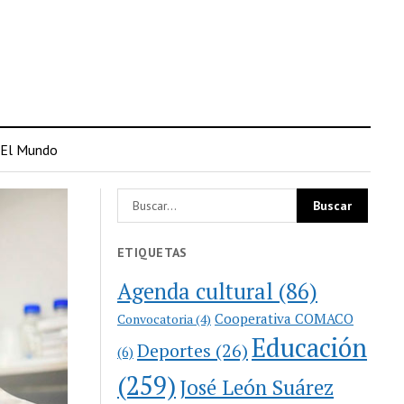
El Mundo
ETIQUETAS
Agenda cultural
(86)
Cooperativa COMACO
Convocatoria
(4)
Educación
Deportes
(26)
(6)
(259)
José León Suárez