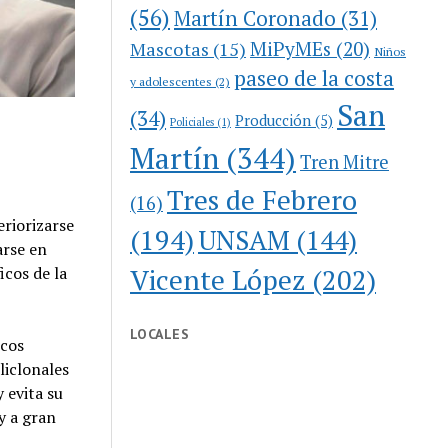
(56)
Martín Coronado
(31)
MiPyMEs
(20)
Mascotas
(15)
Niños
paseo de la costa
y adolescentes
(2)
San
(34)
Producción
(5)
Policiales
(1)
Martín
(344)
Tren Mitre
Tres de Febrero
(16)
eriorizarse
(194)
UNSAM
(144)
arse en
Vicente López
(202)
icos de la
LOCALES
icos
liclonales
 evita su
y a gran