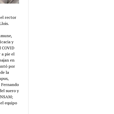
el rector
lois.
inmune,
icacia y
al COVID
 a pie el
abajan en
guntó por
 de la
mpus,
r Fernando
el suero y
 UNSAM;
del equipo