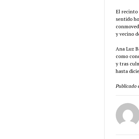
El recinto
sentido ho
conmovedo
y vecino d
Ana Luz B
como conc
y tras cul
hasta dici
Publicado 