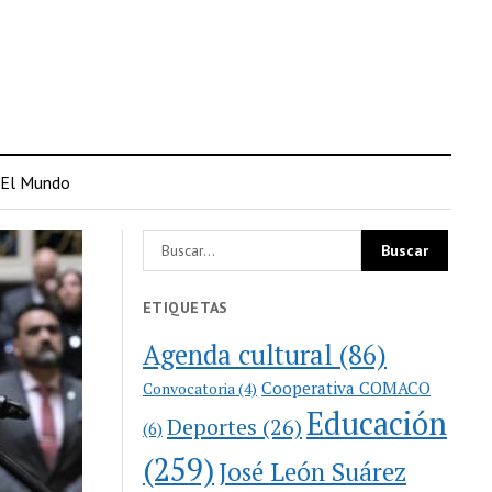
El Mundo
ETIQUETAS
Agenda cultural
(86)
Cooperativa COMACO
Convocatoria
(4)
Educación
Deportes
(26)
(6)
(259)
José León Suárez