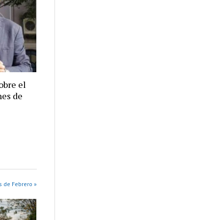
obre el
nes de
s de Febrero »