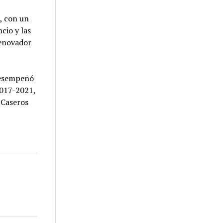
, con un
cio y las
Renovador
desempeñó
2017-2021,
 Caseros