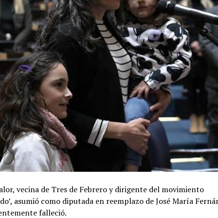
lor, vecina de Tres de Febrero y dirigente del movimiento
do’, asumió como diputada en reemplazo de José María Ferná
entemente falleció.