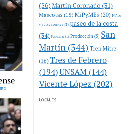
(56)
Martín Coronado
(31)
MiPyMEs
(20)
Mascotas
(15)
Niños
paseo de la costa
y adolescentes
(2)
San
(34)
Producción
(5)
Policiales
(1)
Martín
(344)
Tren Mitre
Tres de Febrero
(16)
(194)
UNSAM
(144)
ense
Vicente López
(202)
RERO
LOCALES