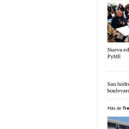
Nueva ed
PyME
San Isid
bouleva
Más de
Tr