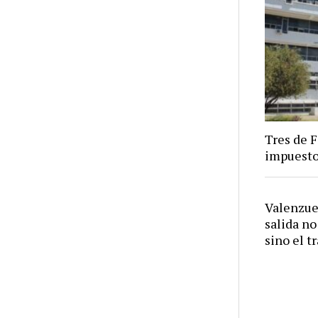
Tres de 
impuest
Valenzue
salida no
sino el t