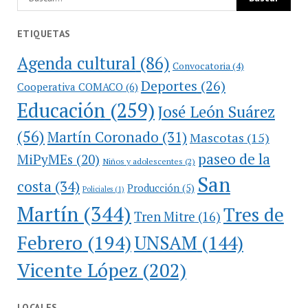
ETIQUETAS
Agenda cultural
(86)
Convocatoria
(4)
Deportes
(26)
Cooperativa COMACO
(6)
Educación
(259)
José León Suárez
(56)
Martín Coronado
(31)
Mascotas
(15)
paseo de la
MiPyMEs
(20)
Niños y adolescentes
(2)
San
costa
(34)
Producción
(5)
Policiales
(1)
Martín
(344)
Tres de
Tren Mitre
(16)
Febrero
(194)
UNSAM
(144)
Vicente López
(202)
LOCALES