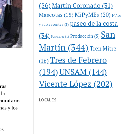
(56)
Martín Coronado
(31)
MiPyMEs
(20)
Mascotas
(15)
Niños
paseo de la costa
y adolescentes
(2)
San
(34)
Producción
(5)
Policiales
(1)
Martín
(344)
Tren Mitre
Tres de Febrero
(16)
(194)
UNSAM
(144)
Vicente López
(202)
ras
 la
munitario
LOCALES
nas y los
os