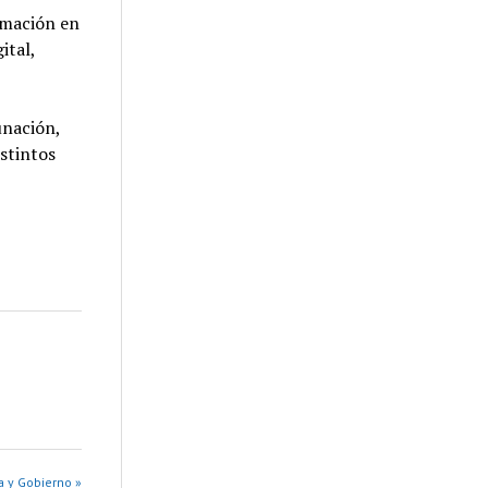
rmación en
ital,
unación,
istintos
a y Gobierno »