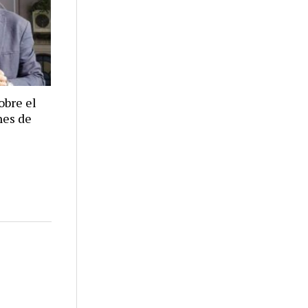
obre el
nes de