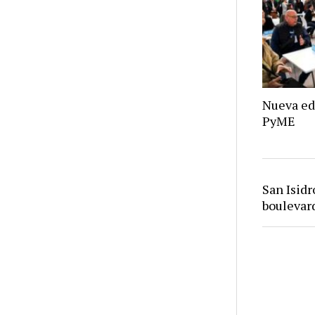
Nueva ed
PyME
San Isid
bouleva