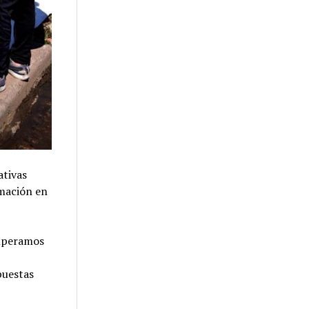
ativas
rmación en
cuperamos
puestas