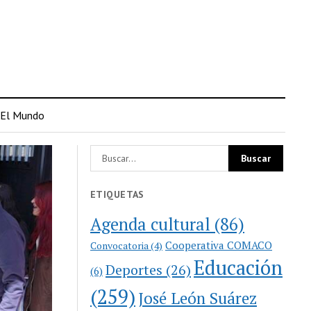
El Mundo
ETIQUETAS
Agenda cultural
(86)
Cooperativa COMACO
Convocatoria
(4)
Educación
Deportes
(26)
(6)
(259)
José León Suárez