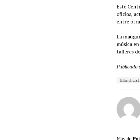
Este Cent
oficios, a
entre otra
La inaugur
música en 
talleres d
Publicado 
Billinghurst
Más de
Pol