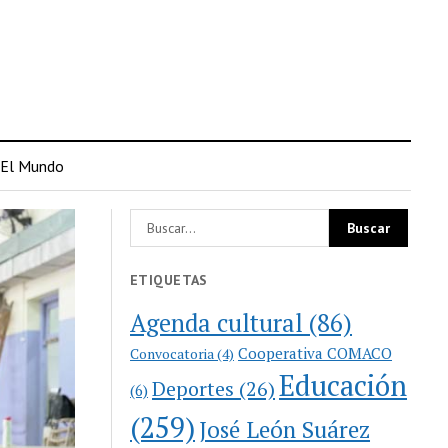
El Mundo
ETIQUETAS
Agenda cultural
(86)
Cooperativa COMACO
Convocatoria
(4)
Educación
Deportes
(26)
(6)
(259)
José León Suárez