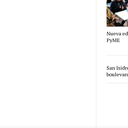
Nueva ed
PyME
San Isid
bouleva