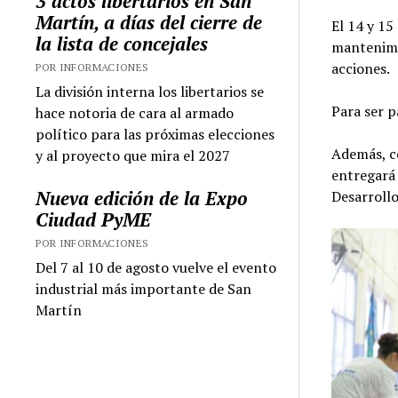
3 actos libertarios en San
Martín, a días del cierre de
El 14 y 15
la lista de concejales
mantenimie
acciones.
POR INFORMACIONES
La división interna los libertarios se
Para ser p
hace notoria de cara al armado
político para las próximas elecciones
Además, co
y al proyecto que mira el 2027
entregará 
Nueva edición de la Expo
Desarrollo
Ciudad PyME
POR INFORMACIONES
Del 7 al 10 de agosto vuelve el evento
industrial más importante de San
Martín