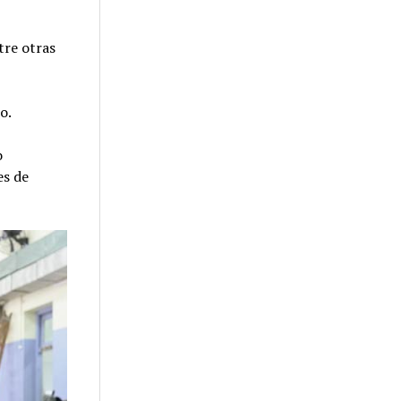
tre otras
o.
o
es de