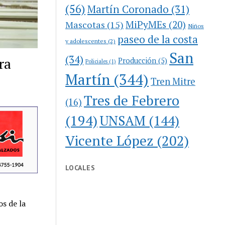
(56)
Martín Coronado
(31)
MiPyMEs
(20)
Mascotas
(15)
Niños
paseo de la costa
y adolescentes
(2)
San
(34)
ra
Producción
(5)
Policiales
(1)
Martín
(344)
Tren Mitre
Tres de Febrero
(16)
(194)
UNSAM
(144)
Vicente López
(202)
LOCALES
os de la