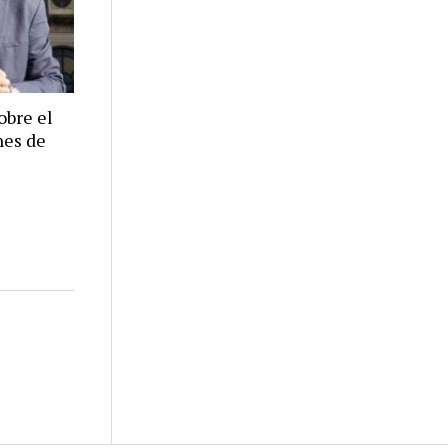
obre el
nes de