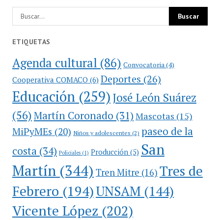
ETIQUETAS
Agenda cultural
(86)
Convocatoria
(4)
Deportes
(26)
Cooperativa COMACO
(6)
Educación
(259)
José León Suárez
(56)
Martín Coronado
(31)
Mascotas
(15)
paseo de la
MiPyMEs
(20)
Niños y adolescentes
(2)
San
costa
(34)
Producción
(5)
Policiales
(1)
Martín
(344)
Tres de
Tren Mitre
(16)
Febrero
(194)
UNSAM
(144)
Vicente López
(202)