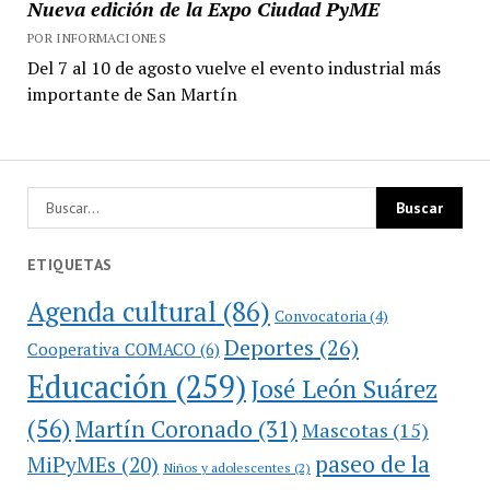
Nueva edición de la Expo Ciudad PyME
POR INFORMACIONES
Del 7 al 10 de agosto vuelve el evento industrial más
importante de San Martín
ETIQUETAS
Agenda cultural
(86)
Convocatoria
(4)
Deportes
(26)
Cooperativa COMACO
(6)
Educación
(259)
José León Suárez
(56)
Martín Coronado
(31)
Mascotas
(15)
paseo de la
MiPyMEs
(20)
Niños y adolescentes
(2)