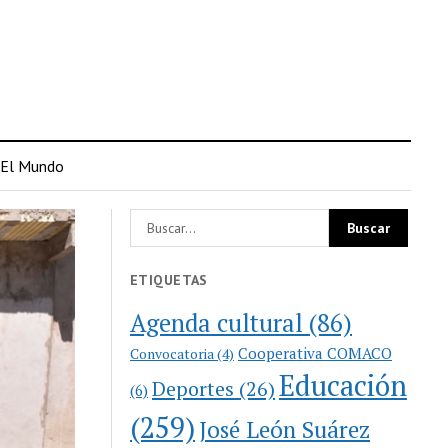
El Mundo
ETIQUETAS
Agenda cultural
(86)
Cooperativa COMACO
Convocatoria
(4)
Educación
Deportes
(26)
(6)
(259)
José León Suárez