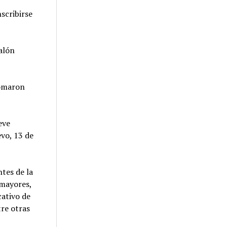
scribirse
salón
tomaron
eve
evo, 13 de
ntes de la
 mayores,
cativo de
tre otras