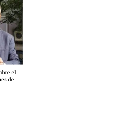
obre el
nes de