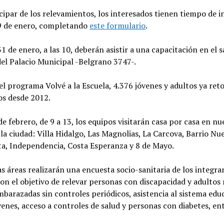
cipar de los relevamientos, los interesados tienen tiempo de in
29 de enero, completando
este formulario
.
31 de enero, a las 10, deberán asistir a una capacitación en el 
el Palacio Municipal -Belgrano 3747-.
el programa Volvé a la Escuela, 4.376 jóvenes y adultos ya re
os desde 2012.
 de febrero, de 9 a 13, los equipos visitarán casa por casa en nu
 la ciudad: Villa Hidalgo, Las Magnolias, La Carcova, Barrio Nu
ita, Independencia, Costa Esperanza y 8 de Mayo.
s áreas realizarán una encuesta socio-sanitaria de los integra
con el objetivo de relevar personas con discapacidad y adultos
barazadas sin controles periódicos, asistencia al sistema edu
venes, acceso a controles de salud y personas con diabetes, en