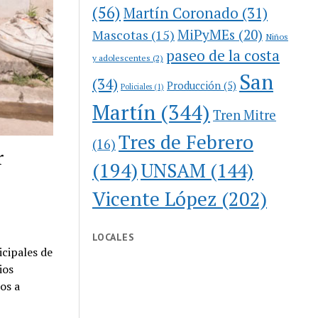
(56)
Martín Coronado
(31)
MiPyMEs
(20)
Mascotas
(15)
Niños
paseo de la costa
y adolescentes
(2)
San
(34)
Producción
(5)
Policiales
(1)
Martín
(344)
Tren Mitre
Tres de Febrero
(16)
r
(194)
UNSAM
(144)
Vicente López
(202)
LOCALES
icipales de
ios
os a