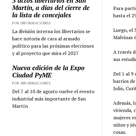
3 actos libertarios en San
Martín, a días del cierre de
Para parti
la lista de concejales
hasta el 
POR INFORMACIONES
Luego, el 
La división interna los libertarios se
Malvinas d
hace notoria de cara al armado
político para las próximas elecciones
A través d
y al proyecto que mira el 2027
sus estudi
Nueva edición de la Expo
Del 5 al 9
Ciudad PyME
barrios de
POR INFORMACIONES
Julio, Cur
Del 7 al 10 de agosto vuelve el evento
industrial más importante de San
Además, la
Martín
vivienda, 
mujeres em
niños y jó
cosas.