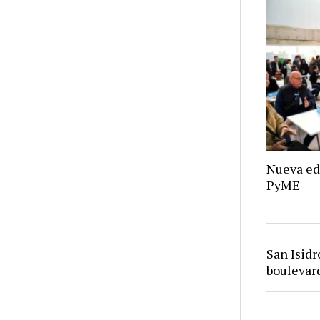
Nueva ed
PyME
San Isid
bouleva