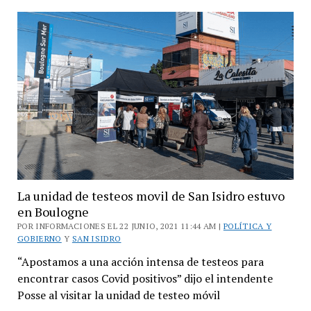
de
seguridad
en
la
vía
pública
La unidad de testeos movil de San Isidro estuvo
en Boulogne
POR INFORMACIONES EL 22 JUNIO, 2021 11:44 AM |
POLÍTICA Y
GOBIERNO
Y
SAN ISIDRO
“Apostamos a una acción intensa de testeos para
encontrar casos Covid positivos” dijo el intendente
Posse al visitar la unidad de testeo móvil