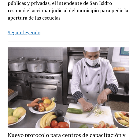
públicas y privadas, el intendente de San Isidro
resumió el accionar judicial del municipio para pedir la
apertura de las escuelas
Posse
Seguir leyendo
informó
la
situación
judicial
del
amparo
sobre
clases
presenciales
Nuevo protocolo para centros de capacitación y