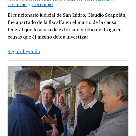
GOBIERNO
Y
SAN ISIDRO
El funcionario judicial de San Isidro, Claudio Scapolán,
fue apartado de la fiscalía en el marco de la causa
federal que lo acusa de extorsión y robo de droga en
causas que él mismo debía investigar
Retiran
Seguir leyendo
de
su
cargo
al
fiscal
Scapolán