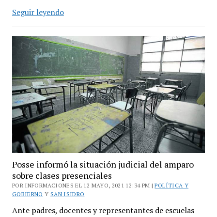
La
Seguir leyendo
unidad
de
testeos
movil
de
San
Isidro
estuvo
en
Boulogne
Posse informó la situación judicial del amparo
sobre clases presenciales
POR INFORMACIONES EL 12 MAYO, 2021 12:34 PM |
POLÍTICA Y
GOBIERNO
Y
SAN ISIDRO
Ante padres, docentes y representantes de escuelas