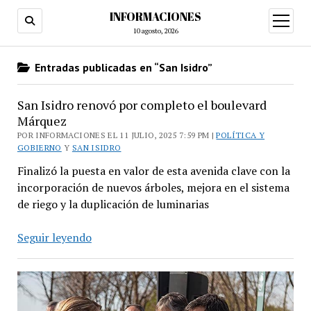
INFORMACIONES
abrir
menú
10 agosto, 2026
Entradas publicadas en “San Isidro”
San Isidro renovó por completo el boulevard
Márquez
POR INFORMACIONES EL 11 JULIO, 2025 7:59 PM |
POLÍTICA Y
GOBIERNO
Y
SAN ISIDRO
Finalizó la puesta en valor de esta avenida clave con la
incorporación de nuevos árboles, mejora en el sistema
de riego y la duplicación de luminarias
San
Seguir leyendo
Isidro
renovó
por
completo