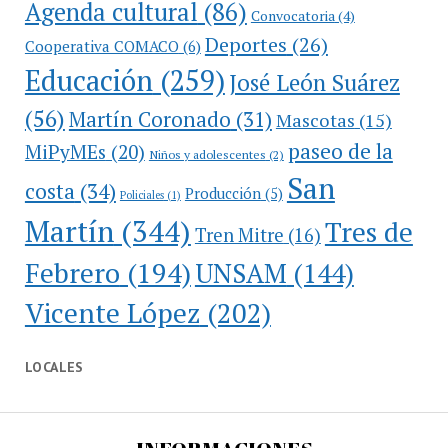
Agenda cultural
(86)
Convocatoria
(4)
Deportes
(26)
Cooperativa COMACO
(6)
Educación
(259)
José León Suárez
(56)
Martín Coronado
(31)
Mascotas
(15)
paseo de la
MiPyMEs
(20)
Niños y adolescentes
(2)
San
costa
(34)
Producción
(5)
Policiales
(1)
Martín
(344)
Tres de
Tren Mitre
(16)
Febrero
(194)
UNSAM
(144)
Vicente López
(202)
LOCALES