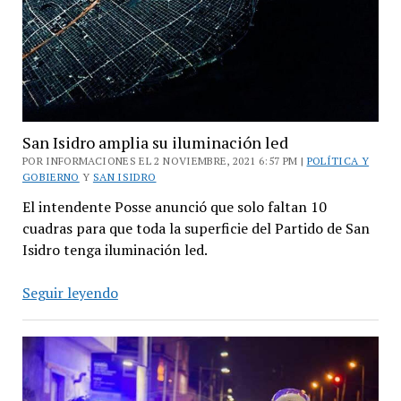
Frente
de
Todos”
San Isidro amplia su iluminación led
POR INFORMACIONES EL 2 NOVIEMBRE, 2021 6:57 PM |
POLÍTICA Y
GOBIERNO
Y
SAN ISIDRO
El intendente Posse anunció que solo faltan 10
cuadras para que toda la superficie del Partido de San
Isidro tenga iluminación led.
San
Seguir leyendo
Isidro
amplia
su
iluminación
led