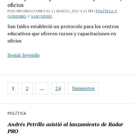
oficios
POR INFORMACIONES EL 11 MARZO, 2021 4:21 PM |
POLÍTICA Y
GOBIERNO
Y
SAN ISIDRO
San Isidro estableció un protocolo para los centros
educativos que ofrecen cursos y capacitaciones en
oficios
Nuevo
Seguir leyendo
protocolo
para
centros
de
Paginación
1
2
…
24
Siguientes
capacitación
de
y
entradas
oficios
POLÍTICA
Andrés Petrillo asistió al lanzamiento de Radar
PRO