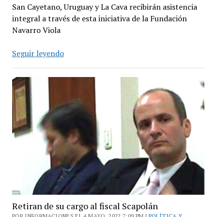
San Cayetano, Uruguay y La Cava recibirán asistencia
integral a través de esta iniciativa de la Fundación
Navarro Viola
San
Seguir leyendo
Isidro
se
suma
al
programa
“Primera
Infancia
Primero”
Retiran de su cargo al fiscal Scapolán
POR INFORMACIONES EL 4 MAYO, 2022 7:09 PM |
POLÍTICA Y