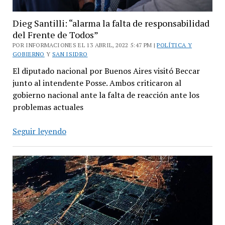
Dieg Santilli: “alarma la falta de responsabilidad
del Frente de Todos”
POR INFORMACIONES EL 13 ABRIL, 2022 5:47 PM |
POLÍTICA Y
GOBIERNO
Y
SAN ISIDRO
El diputado nacional por Buenos Aires visitó Beccar
junto al intendente Posse. Ambos criticaron al
gobierno nacional ante la falta de reacción ante los
problemas actuales
Dieg
Seguir leyendo
Santilli:
“alarma
la
falta
de
responsabilidad
del