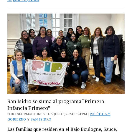
Isidro
sumó
50
agentes
a
su
Patrulla
Municipal
San Isidro se suma al programa “Primera
Infancia Primero”
POR INFORMACIONES EL 5 JULIO, 2024 1:54 PM |
POLÍTICA Y
GOBIERNO
Y
SAN ISIDRO
Las familias que residen en el Bajo Boulogne, Sauce,