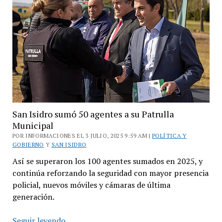
el
boulevard
Márquez
San Isidro sumó 50 agentes a su Patrulla
Municipal
POR INFORMACIONES EL 3 JULIO, 2025 9:59 AM |
POLÍTICA Y
GOBIERNO
Y
SAN ISIDRO
Así se superaron los 100 agentes sumados en 2025, y
continúa reforzando la seguridad con mayor presencia
policial, nuevos móviles y cámaras de última
generación.
San
Seguir leyendo