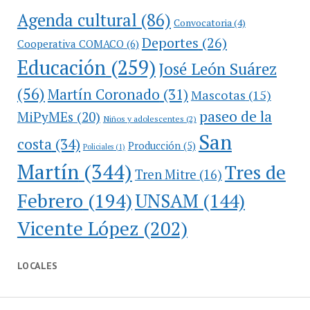
Agenda cultural
(86)
Convocatoria
(4)
Deportes
(26)
Cooperativa COMACO
(6)
Educación
(259)
José León Suárez
(56)
Martín Coronado
(31)
Mascotas
(15)
paseo de la
MiPyMEs
(20)
Niños y adolescentes
(2)
San
costa
(34)
Producción
(5)
Policiales
(1)
Martín
(344)
Tres de
Tren Mitre
(16)
Febrero
(194)
UNSAM
(144)
Vicente López
(202)
LOCALES