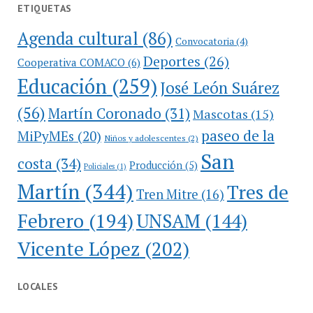
ETIQUETAS
Agenda cultural
(86)
Convocatoria
(4)
Deportes
(26)
Cooperativa COMACO
(6)
Educación
(259)
José León Suárez
(56)
Martín Coronado
(31)
Mascotas
(15)
paseo de la
MiPyMEs
(20)
Niños y adolescentes
(2)
San
costa
(34)
Producción
(5)
Policiales
(1)
Martín
(344)
Tres de
Tren Mitre
(16)
Febrero
(194)
UNSAM
(144)
Vicente López
(202)
LOCALES