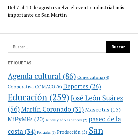
Del 7 al 10 de agosto vuelve el evento industrial más
importante de San Martín
ETIQUETAS
Agenda cultural
(86)
Convocatoria
(4)
Deportes
(26)
Cooperativa COMACO
(6)
Educación
(259)
José León Suárez
(56)
Martín Coronado
(31)
Mascotas
(15)
paseo de la
MiPyMEs
(20)
Niños y adolescentes
(2)
San
costa
(34)
Producción
(5)
Policiales
(1)