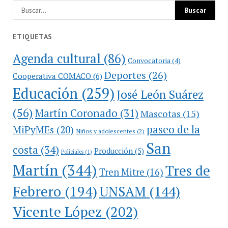
ETIQUETAS
Agenda cultural
(86)
Convocatoria
(4)
Deportes
(26)
Cooperativa COMACO
(6)
Educación
(259)
José León Suárez
(56)
Martín Coronado
(31)
Mascotas
(15)
paseo de la
MiPyMEs
(20)
Niños y adolescentes
(2)
San
costa
(34)
Producción
(5)
Policiales
(1)
Martín
(344)
Tres de
Tren Mitre
(16)
Febrero
(194)
UNSAM
(144)
Vicente López
(202)