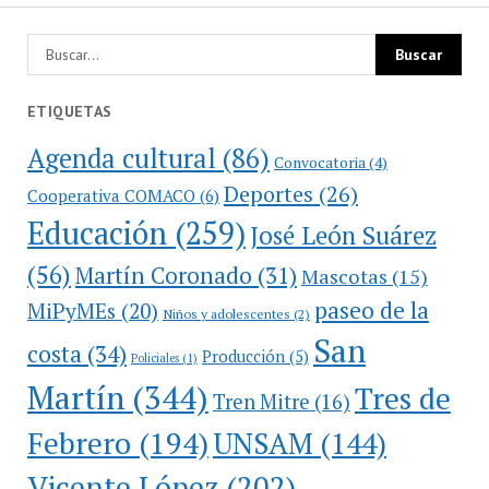
ETIQUETAS
Agenda cultural
(86)
Convocatoria
(4)
Deportes
(26)
Cooperativa COMACO
(6)
Educación
(259)
José León Suárez
(56)
Martín Coronado
(31)
Mascotas
(15)
paseo de la
MiPyMEs
(20)
Niños y adolescentes
(2)
San
costa
(34)
Producción
(5)
Policiales
(1)
Martín
(344)
Tres de
Tren Mitre
(16)
Febrero
(194)
UNSAM
(144)
Vicente López
(202)