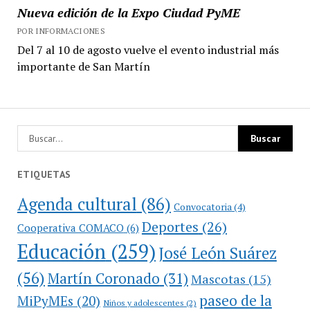
Nueva edición de la Expo Ciudad PyME
POR INFORMACIONES
Del 7 al 10 de agosto vuelve el evento industrial más
importante de San Martín
ETIQUETAS
Agenda cultural
(86)
Convocatoria
(4)
Deportes
(26)
Cooperativa COMACO
(6)
Educación
(259)
José León Suárez
(56)
Martín Coronado
(31)
Mascotas
(15)
paseo de la
MiPyMEs
(20)
Niños y adolescentes
(2)