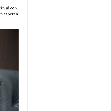
tín ni con
én esperan