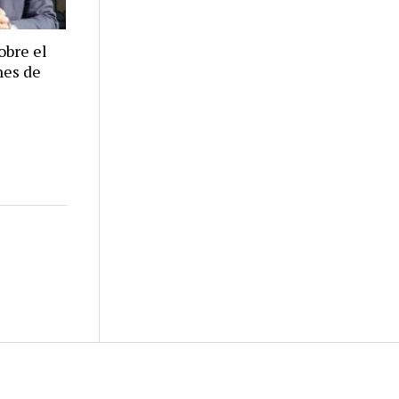
obre el
nes de