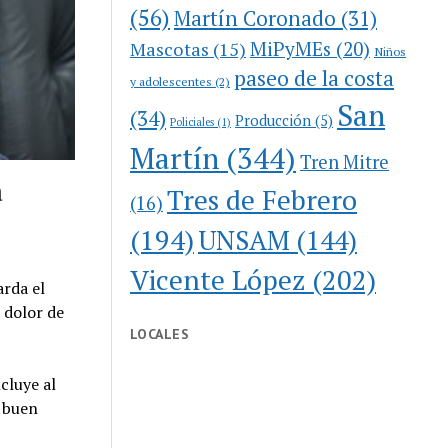
(56)
Martín Coronado
(31)
MiPyMEs
(20)
Mascotas
(15)
Niños
paseo de la costa
y adolescentes
(2)
San
(34)
Producción
(5)
Policiales
(1)
Martín
(344)
Tren Mitre
a
Tres de Febrero
(16)
(194)
UNSAM
(144)
Vicente López
(202)
arda el
e dolor de
LOCALES
cluye al
n buen