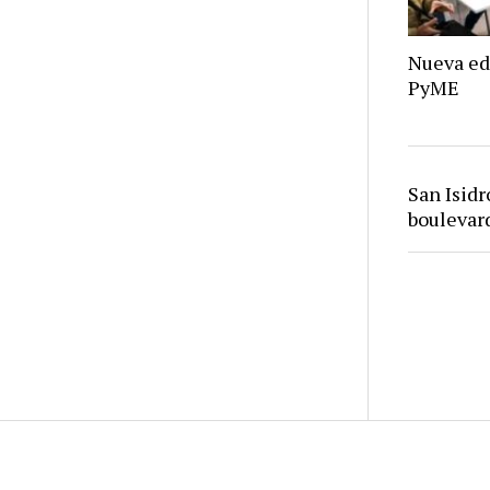
Nueva ed
PyME
San Isid
bouleva