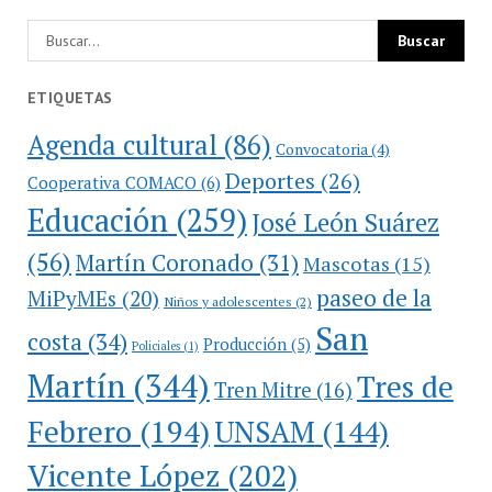
ETIQUETAS
Agenda cultural
(86)
Convocatoria
(4)
Deportes
(26)
Cooperativa COMACO
(6)
Educación
(259)
José León Suárez
(56)
Martín Coronado
(31)
Mascotas
(15)
paseo de la
MiPyMEs
(20)
Niños y adolescentes
(2)
San
costa
(34)
Producción
(5)
Policiales
(1)
Martín
(344)
Tres de
Tren Mitre
(16)
Febrero
(194)
UNSAM
(144)
Vicente López
(202)