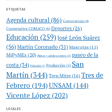
ETIQUETAS
Agenda cultural
(86)
Convocatoria
(4)
Deportes
(26)
Cooperativa COMACO
(6)
Educación
(259)
José León Suárez
(56)
Martín Coronado
(31)
Mascotas
(15)
paseo de la
MiPyMEs
(20)
Niños y adolescentes
(2)
San
costa
(34)
Producción
(5)
Policiales
(1)
Martín
(344)
Tres de
Tren Mitre
(16)
Febrero
(194)
UNSAM
(144)
Vicente López
(202)
LOCALES