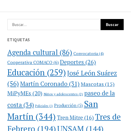
ETIQUETAS
Agenda cultural
(86)
Convocatoria
(4)
Deportes
(26)
Cooperativa COMACO
(6)
Educación
(259)
José León Suárez
(56)
Martín Coronado
(31)
Mascotas
(15)
paseo de la
MiPyMEs
(20)
Niños y adolescentes
(2)
San
costa
(34)
Producción
(5)
Policiales
(1)
Martín
(344)
Tres de
Tren Mitre
(16)
Febrero
(194)
UNSAM
(144)