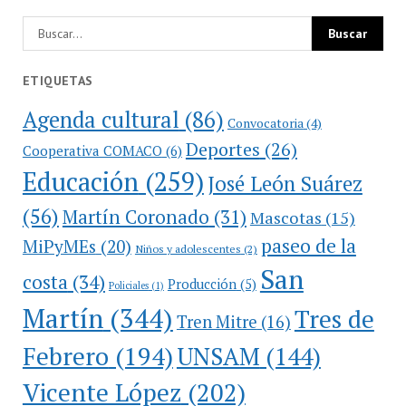
ETIQUETAS
Agenda cultural
(86)
Convocatoria
(4)
Deportes
(26)
Cooperativa COMACO
(6)
Educación
(259)
José León Suárez
(56)
Martín Coronado
(31)
Mascotas
(15)
paseo de la
MiPyMEs
(20)
Niños y adolescentes
(2)
San
costa
(34)
Producción
(5)
Policiales
(1)
Martín
(344)
Tres de
Tren Mitre
(16)
Febrero
(194)
UNSAM
(144)
Vicente López
(202)