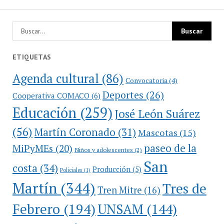
ETIQUETAS
Agenda cultural
(86)
Convocatoria
(4)
Deportes
(26)
Cooperativa COMACO
(6)
Educación
(259)
José León Suárez
(56)
Martín Coronado
(31)
Mascotas
(15)
paseo de la
MiPyMEs
(20)
Niños y adolescentes
(2)
San
costa
(34)
Producción
(5)
Policiales
(1)
Martín
(344)
Tres de
Tren Mitre
(16)
Febrero
(194)
UNSAM
(144)