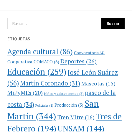
ETIQUETAS
Agenda cultural
(86)
Convocatoria
(4)
Deportes
(26)
Cooperativa COMACO
(6)
Educación
(259)
José León Suárez
(56)
Martín Coronado
(31)
Mascotas
(15)
paseo de la
MiPyMEs
(20)
Niños y adolescentes
(2)
San
costa
(34)
Producción
(5)
Policiales
(1)
Martín
(344)
Tres de
Tren Mitre
(16)
Febrero
(194)
UNSAM
(144)