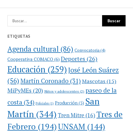
ETIQUETAS
Agenda cultural
(86)
Convocatoria
(4)
Deportes
(26)
Cooperativa COMACO
(6)
Educación
(259)
José León Suárez
(56)
Martín Coronado
(31)
Mascotas
(15)
paseo de la
MiPyMEs
(20)
Niños y adolescentes
(2)
San
costa
(34)
Producción
(5)
Policiales
(1)
Martín
(344)
Tres de
Tren Mitre
(16)
Febrero
(194)
UNSAM
(144)