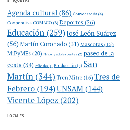
ETIQUETAS
Agenda cultural
(86)
Convocatoria
(4)
Deportes
(26)
Cooperativa COMACO
(6)
Educación
(259)
José León Suárez
(56)
Martín Coronado
(31)
Mascotas
(15)
paseo de la
MiPyMEs
(20)
Niños y adolescentes
(2)
San
costa
(34)
Producción
(5)
Policiales
(1)
Martín
(344)
Tres de
Tren Mitre
(16)
Febrero
(194)
UNSAM
(144)
Vicente López
(202)
LOCALES