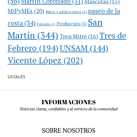
(56)
Martín Coronado
(31)
Mascotas
(15)
paseo de la
MiPyMEs
(20)
Niños y adolescentes
(2)
San
costa
(34)
Producción
(5)
Policiales
(1)
Martín
(344)
Tres de
Tren Mitre
(16)
Febrero
(194)
UNSAM
(144)
Vicente López
(202)
LOCALES
INFORMACIONES
Noticias claras, confiables y al servicio de la comunidad
SOBRE NOSOTROS