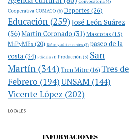
Convocatoria
(4)
Deportes
(26)
Cooperativa COMACO
(6)
Educación
(259)
José León Suárez
(56)
Martín Coronado
(31)
Mascotas
(15)
paseo de la
MiPyMEs
(20)
Niños y adolescentes
(2)
San
costa
(34)
Producción
(5)
Policiales
(1)
Martín
(344)
Tres de
Tren Mitre
(16)
Febrero
(194)
UNSAM
(144)
Vicente López
(202)
LOCALES
INFORMACIONES