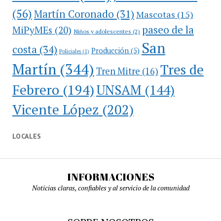
(56)
Martín Coronado
(31)
Mascotas
(15)
paseo de la
MiPyMEs
(20)
Niños y adolescentes
(2)
San
costa
(34)
Producción
(5)
Policiales
(1)
Martín
(344)
Tres de
Tren Mitre
(16)
Febrero
(194)
UNSAM
(144)
Vicente López
(202)
LOCALES
INFORMACIONES
Noticias claras, confiables y al servicio de la comunidad