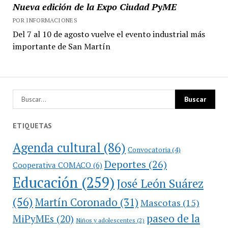
Nueva edición de la Expo Ciudad PyME
POR INFORMACIONES
Del 7 al 10 de agosto vuelve el evento industrial más
importante de San Martín
ETIQUETAS
Agenda cultural
(86)
Convocatoria
(4)
Deportes
(26)
Cooperativa COMACO
(6)
Educación
(259)
José León Suárez
(56)
Martín Coronado
(31)
Mascotas
(15)
paseo de la
MiPyMEs
(20)
Niños y adolescentes
(2)