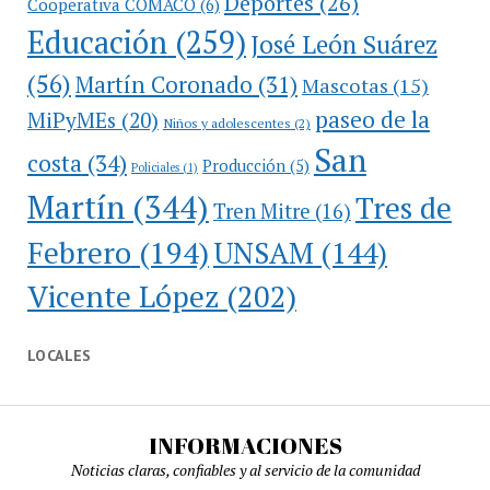
Deportes
(26)
Cooperativa COMACO
(6)
Educación
(259)
José León Suárez
(56)
Martín Coronado
(31)
Mascotas
(15)
paseo de la
MiPyMEs
(20)
Niños y adolescentes
(2)
San
costa
(34)
Producción
(5)
Policiales
(1)
Martín
(344)
Tres de
Tren Mitre
(16)
Febrero
(194)
UNSAM
(144)
Vicente López
(202)
LOCALES
INFORMACIONES
Noticias claras, confiables y al servicio de la comunidad