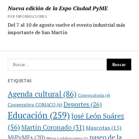
Nueva edición de la Expo Ciudad PyME
POR INFORMACIONES
Del 7 al 10 de agosto vuelve el evento industrial más
importante de San Martín
ETIQUETAS
Agenda cultural
(86)
Convocatoria
(4)
Deportes
(26)
Cooperativa COMACO
(6)
Educación
(259)
José León Suárez
(56)
Martín Coronado
(31)
Mascotas
(15)
paseo de la
MiPyMEs
(20)
Niños y adolescentes
(2)