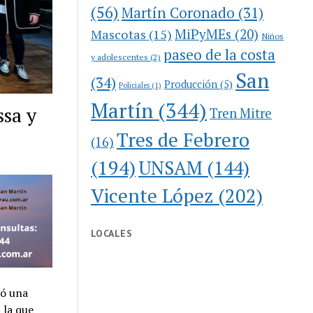
(56)
Martín Coronado
(31)
MiPyMEs
(20)
Mascotas
(15)
Niños
paseo de la costa
y adolescentes
(2)
San
(34)
Producción
(5)
Policiales
(1)
Martín
(344)
ssa y
Tren Mitre
Tres de Febrero
(16)
(194)
UNSAM
(144)
Vicente López
(202)
LOCALES
zó una
 la que