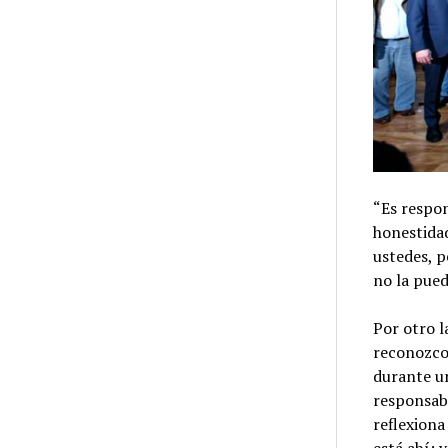
“Es respo
honestidad
ustedes, p
no la pued
Por otro l
reconozco
durante un
responsabl
reflexiona
está ahí; 