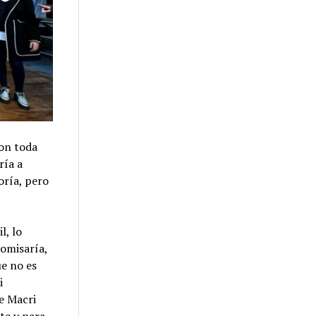
Con toda
ría a
oría, pero
l, lo
omisaría,
ue no es
i
ue Macri
te y para