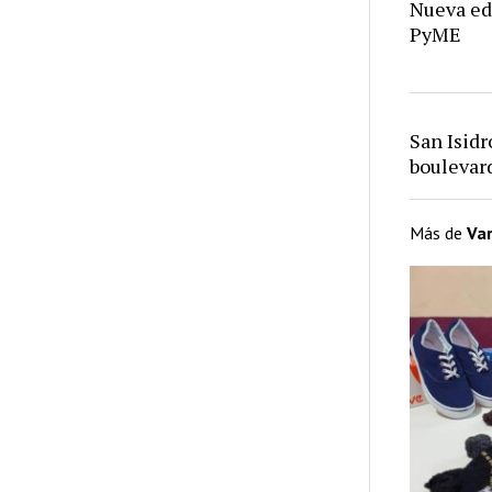
Nueva ed
PyME
San Isid
bouleva
Más de
Var