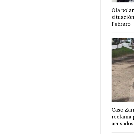
Ola polar
situación
Febrero
Caso Zair
reclama p
acusados