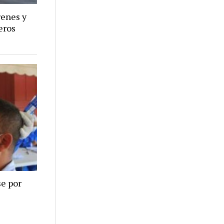
renes y
eros
se por