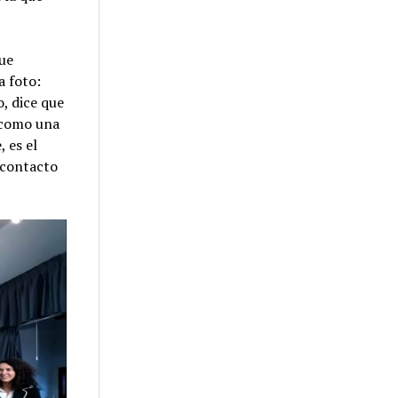
que
a foto:
o, dice que
e como una
 es el
 contacto