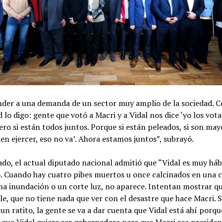
nder a una demanda de un sector muy amplio de la sociedad. 
 lo digo: gente que votó a Macri y a Vidal nos dice ‘yo los vota
ero si están todos juntos. Porque si están peleados, si son may
en ejercer, eso no va’. Ahora estamos juntos”, subrayó.
ado, el actual diputado nacional admitió que “Vidal es muy hábi
. Cuando hay cuatro pibes muertos u once calcinados en una c
a inundación o un corte luz, no aparece. Intentan mostrar q
e, que no tiene nada que ver con el desastre que hace Macri. S
 un ratito, la gente se va a dar cuenta que Vidal está ahí porq
y que Vidal quiere ser gobernadora para que Macri sea presiden