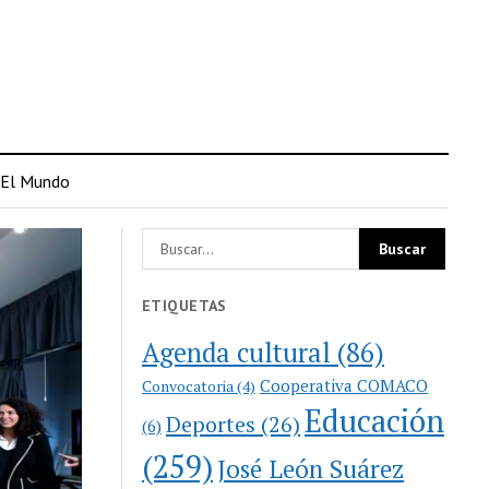
El Mundo
ETIQUETAS
Agenda cultural
(86)
Cooperativa COMACO
Convocatoria
(4)
Educación
Deportes
(26)
(6)
(259)
José León Suárez