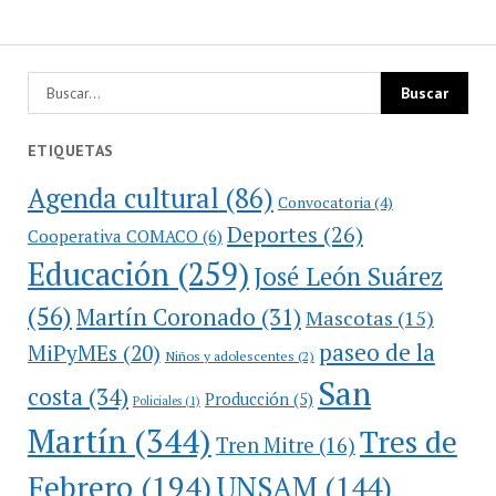
ETIQUETAS
Agenda cultural
(86)
Convocatoria
(4)
Deportes
(26)
Cooperativa COMACO
(6)
Educación
(259)
José León Suárez
(56)
Martín Coronado
(31)
Mascotas
(15)
paseo de la
MiPyMEs
(20)
Niños y adolescentes
(2)
San
costa
(34)
Producción
(5)
Policiales
(1)
Martín
(344)
Tres de
Tren Mitre
(16)
Febrero
(194)
UNSAM
(144)