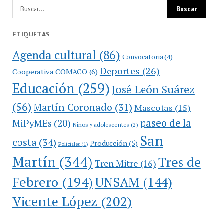
ETIQUETAS
Agenda cultural
(86)
Convocatoria
(4)
Deportes
(26)
Cooperativa COMACO
(6)
Educación
(259)
José León Suárez
(56)
Martín Coronado
(31)
Mascotas
(15)
paseo de la
MiPyMEs
(20)
Niños y adolescentes
(2)
San
costa
(34)
Producción
(5)
Policiales
(1)
Martín
(344)
Tres de
Tren Mitre
(16)
Febrero
(194)
UNSAM
(144)
Vicente López
(202)