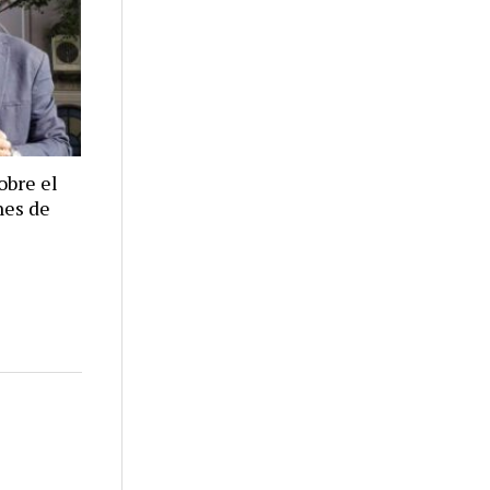
obre el
nes de