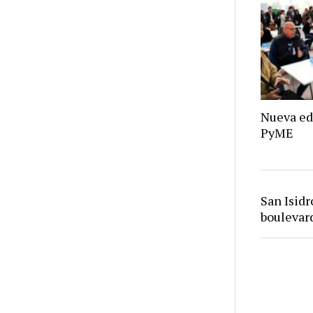
Nueva ed
PyME
San Isid
bouleva