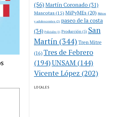
(56)
Martín Coronado
(31)
MiPyMEs
(20)
Mascotas
(15)
Niños
paseo de la costa
y adolescentes
(2)
San
(34)
Producción
(5)
Policiales
(1)
Martín
(344)
Tren Mitre
Tres de Febrero
(16)
os
(194)
UNSAM
(144)
Vicente López
(202)
LOCALES