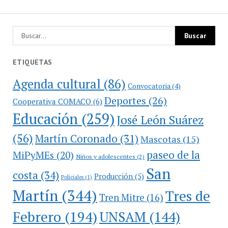
ETIQUETAS
Agenda cultural
(86)
Convocatoria
(4)
Deportes
(26)
Cooperativa COMACO
(6)
Educación
(259)
José León Suárez
(56)
Martín Coronado
(31)
Mascotas
(15)
paseo de la
MiPyMEs
(20)
Niños y adolescentes
(2)
San
costa
(34)
Producción
(5)
Policiales
(1)
Martín
(344)
Tres de
Tren Mitre
(16)
Febrero
(194)
UNSAM
(144)