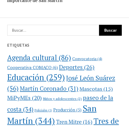
importante de San Martín
ETIQUETAS
Agenda cultural
(86)
Convocatoria
(4)
Deportes
(26)
Cooperativa COMACO
(6)
Educación
(259)
José León Suárez
(56)
Martín Coronado
(31)
Mascotas
(15)
paseo de la
MiPyMEs
(20)
Niños y adolescentes
(2)
San
costa
(34)
Producción
(5)
Policiales
(1)
Martín
(344)
Tres de
Tren Mitre
(16)