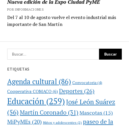
Nueva edición de la Expo Ciudad PyME
POR INFORMACIONES
Del 7 al 10 de agosto vuelve el evento industrial más
importante de San Martín
ETIQUETAS
Agenda cultural
(86)
Convocatoria
(4)
Deportes
(26)
Cooperativa COMACO
(6)
Educación
(259)
José León Suárez
(56)
Martín Coronado
(31)
Mascotas
(15)
paseo de la
MiPyMEs
(20)
Niños y adolescentes
(2)