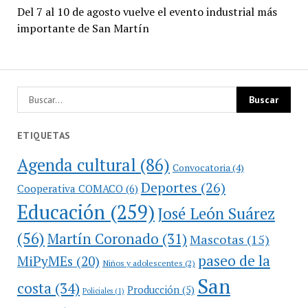
Del 7 al 10 de agosto vuelve el evento industrial más
importante de San Martín
ETIQUETAS
Agenda cultural
(86)
Convocatoria
(4)
Deportes
(26)
Cooperativa COMACO
(6)
Educación
(259)
José León Suárez
(56)
Martín Coronado
(31)
Mascotas
(15)
paseo de la
MiPyMEs
(20)
Niños y adolescentes
(2)
San
costa
(34)
Producción
(5)
Policiales
(1)