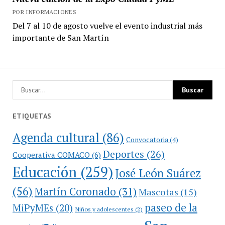
POR INFORMACIONES
Del 7 al 10 de agosto vuelve el evento industrial más
importante de San Martín
ETIQUETAS
Agenda cultural
(86)
Convocatoria
(4)
Deportes
(26)
Cooperativa COMACO
(6)
Educación
(259)
José León Suárez
(56)
Martín Coronado
(31)
Mascotas
(15)
paseo de la
MiPyMEs
(20)
Niños y adolescentes
(2)