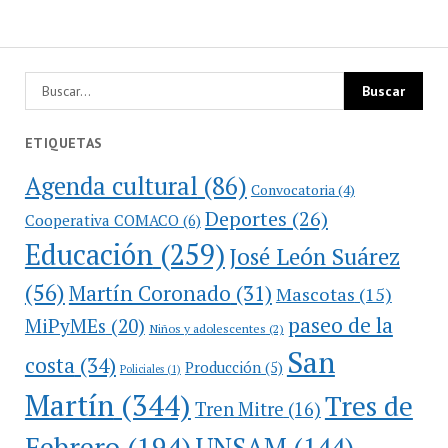
ETIQUETAS
Agenda cultural
(86)
Convocatoria
(4)
Deportes
(26)
Cooperativa COMACO
(6)
Educación
(259)
José León Suárez
(56)
Martín Coronado
(31)
Mascotas
(15)
paseo de la
MiPyMEs
(20)
Niños y adolescentes
(2)
San
costa
(34)
Producción
(5)
Policiales
(1)
Martín
(344)
Tres de
Tren Mitre
(16)
Febrero
(194)
UNSAM
(144)