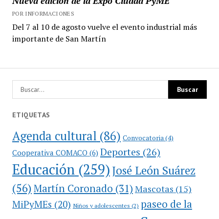
Nueva edición de la Expo Ciudad PyME
POR INFORMACIONES
Del 7 al 10 de agosto vuelve el evento industrial más
importante de San Martín
ETIQUETAS
Agenda cultural
(86)
Convocatoria
(4)
Deportes
(26)
Cooperativa COMACO
(6)
Educación
(259)
José León Suárez
(56)
Martín Coronado
(31)
Mascotas
(15)
paseo de la
MiPyMEs
(20)
Niños y adolescentes
(2)